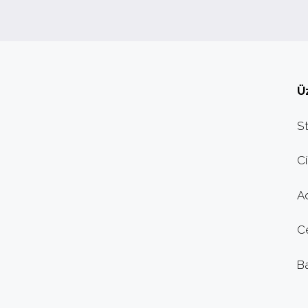
Ü
St
Cí
A
C
B