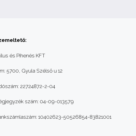
zemeltető:
ílus és Pihenés KFT
m: 5700, Gyula Szélső u 12
dószám: 22724872-2-04
égjegyzék szám: 04-09-013579
ankszámlaszám: 10402623-50526854-83821001