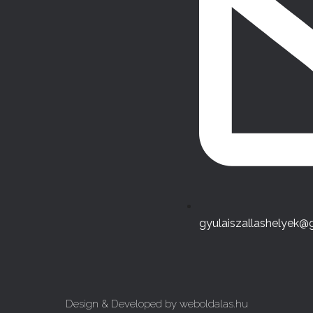
gyulaiszallashelyek@
Design & Developed by
weboldalas.hu